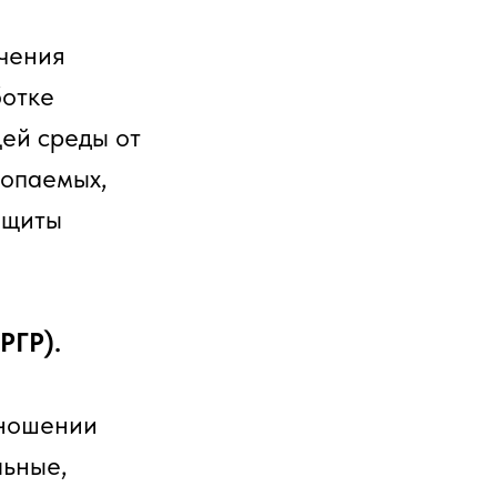
ечения
ботке
ей среды от
копаемых,
ащиты
РГР).
тношении
льные,