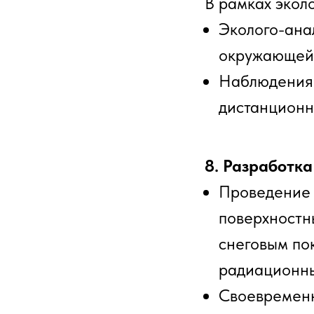
В рамках экол
Эколого-ана
окружающей
Наблюдения 
дистанционн
8. Разработка
Проведение 
поверхностн
снеговым пок
радиационн
Своевременн