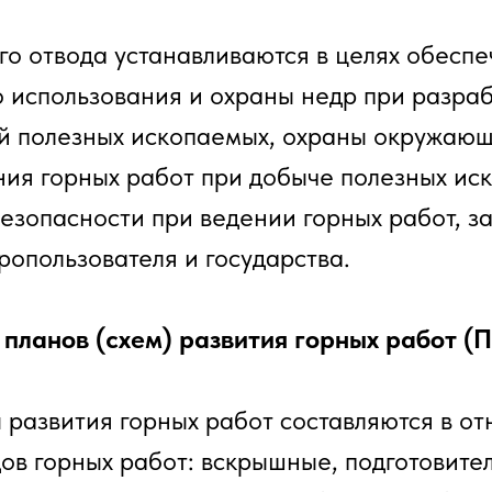
го отвода устанавливаются в целях обесп
 использования и охраны недр при разра
 полезных ископаемых, охраны окружающ
ния горных работ при добыче полезных ис
езопасности при ведении горных работ, з
ропользователя и государства.
 планов (схем) развития горных работ (П
 развития горных работ составляются в о
ов горных работ: вскрышные, подготовите