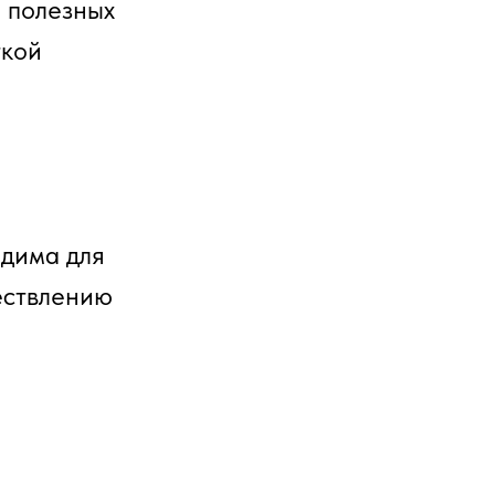
 полезных
ткой
одима для
ествлению