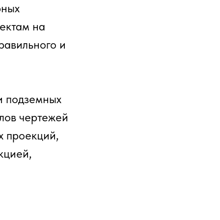
рных
ектам на
равильного и
и подземных
алов чертежей
х проекций,
кцией,