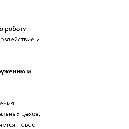
ю работу
оздействие и
ружению и
шения
ельных цехов,
яется новое