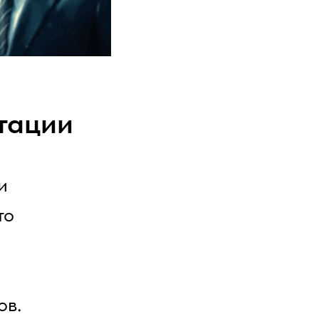
тации
и
то
ов.