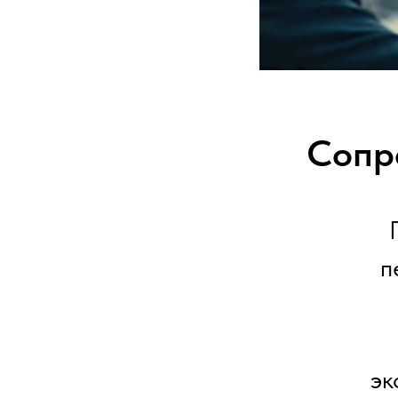
Сопр
п
эк