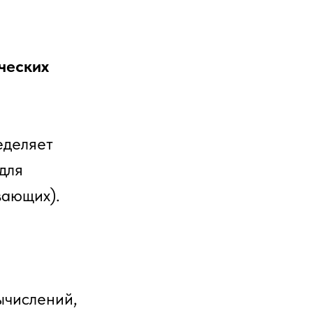
ческих
еделяет
для
вающих).
ычислений,