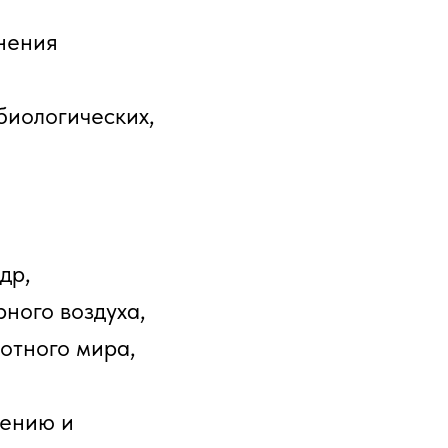
нения
биологических,
др,
ного воздуха,
вотного мира,
щению и