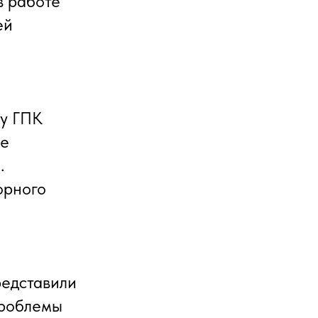
в работе
ей
му ГПК
ие
.
орного
едставили
проблемы