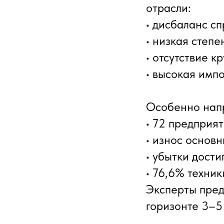
отрасли:
• дисбаланс с
• низкая степ
• отсутствие к
• высокая имп
Особенно напр
• 72 предприят
• износ основ
• убытки дости
• 76,6% техник
Эксперты пред
горизонте 3–5 