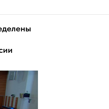
ределены
сии