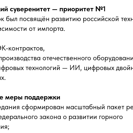
кий суверенитет — приоритет №1
к был посвящён развитию российской тех
симости от импорта.
ЭК-контрактов,
производства отечественного оборудовани
ифровых технологий — ИИ, цифровых двойн
х.
е меры поддержки
едания сформирован масштабный пакет р
едерального закона о развитии горного
ия;