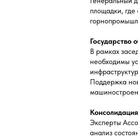
Генеральный д
площадки, где
горнопромышл
Государство о
В рамках засе
необходимы ус
инфраструктур
Поддержка нов
машиностроен
Консолидация
Эксперты Асс
анализ состоя