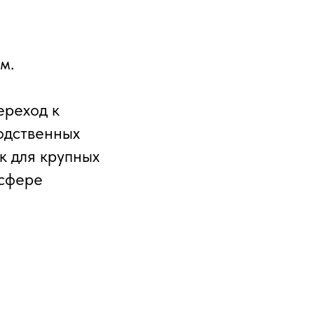
м.
ереход к
одственных
к для крупных
 сфере