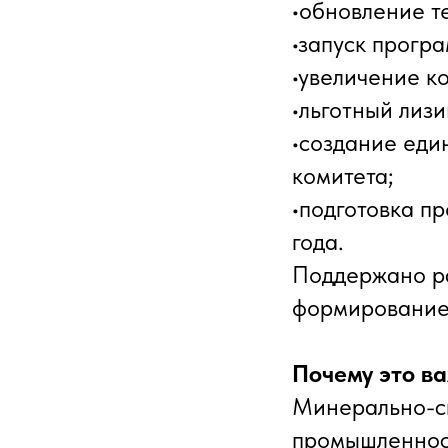
•обновление т
•запуск прогр
•увеличение ко
•льготный лиз
•создание еди
комитета;
•подготовка п
года.
Поддержано ра
формирование
Почему это ва
Минерально-сы
промышленнос