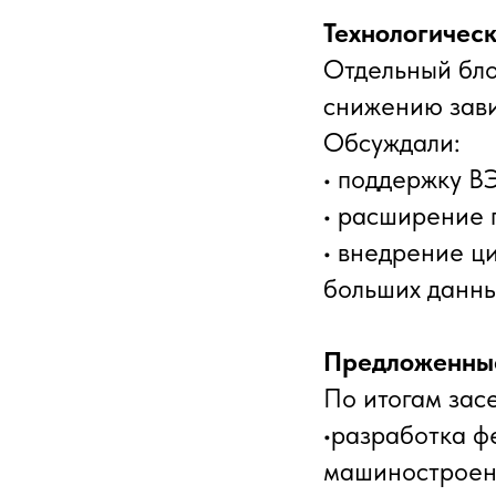
Технологичес
Отдельный бло
снижению зави
Обсуждали:
• поддержку В
• расширение 
• внедрение ц
больших данны
Предложенны
По итогам зас
•разработка ф
машиностроен