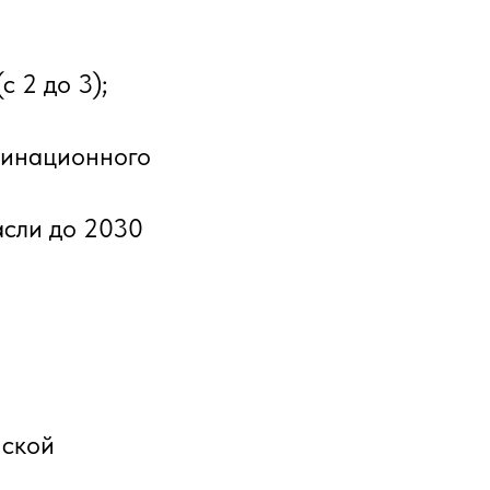
;
с 2 до 3);
динационного
асли до 2030
и
йской