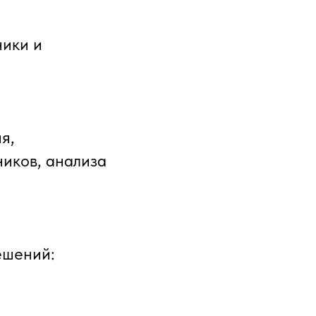
ники и
я,
иков, анализа
ешений: