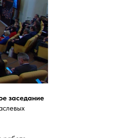
ое заседание
аслевых